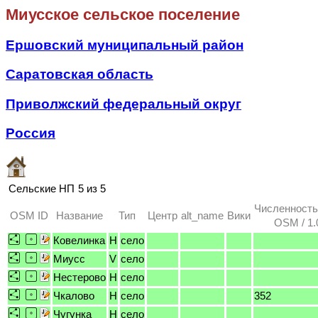
Миусское сельское поселение
Ершовский муниципальный район
Саратовская область
Приволжский федеральный округ
Россия
Сельские НП
5 из 5
Численность
OSM ID
Название
Тип
Центр
alt_name
Вики
OSM / 1.
Ковелинка
H
село
Миусс
V
село
Нестерово
H
село
Чкалово
H
село
352
Чугунка
H
село