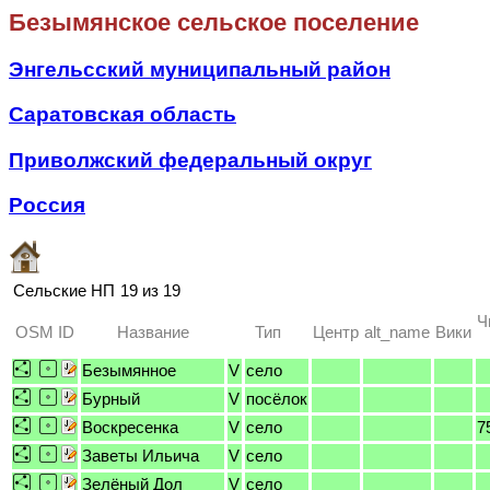
Безымянское сельское поселение
Энгельсский муниципальный район
Саратовская область
Приволжский федеральный округ
Россия
Сельские НП
19 из 19
Ч
OSM ID
Название
Тип
Центр
alt_name
Вики
Безымянное
V
село
Бурный
V
посёлок
Воскресенка
V
село
7
Заветы Ильича
V
село
Зелёный Дол
V
село