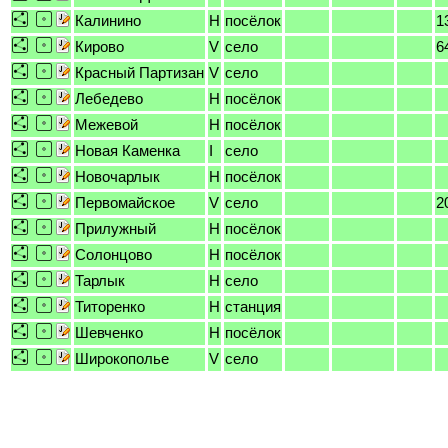
Калинино
H
посёлок
1
Кирово
V
село
6
Красный Партизан
V
село
Лебедево
H
посёлок
Межевой
H
посёлок
Новая Каменка
I
село
Новочарлык
H
посёлок
Первомайское
V
село
2
Прилужный
H
посёлок
Солонцово
H
посёлок
Тарлык
H
село
Титоренко
H
станция
Шевченко
H
посёлок
Широкополье
V
село