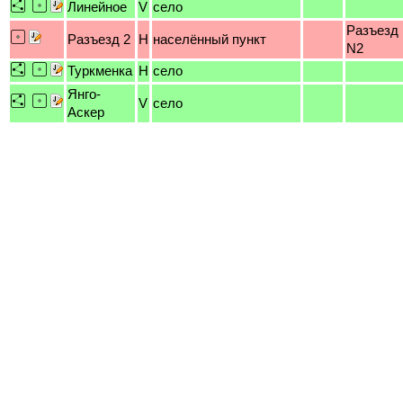
Линейное
V
село
Разъезд
Разъезд 2
H
населённый пункт
N2
Туркменка
H
село
Янго-
V
село
Аскер