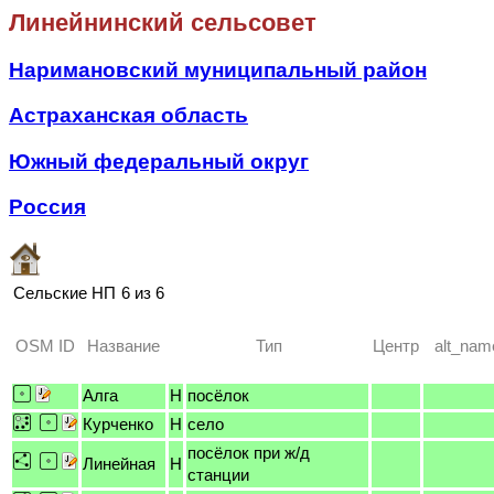
Линейнинский сельсовет
Наримановский муниципальный район
Астраханская область
Южный федеральный округ
Россия
Сельские НП
6 из 6
OSM ID
Название
Тип
Центр
alt_nam
Алга
H
посёлок
Курченко
H
село
посёлок при ж/д
Линейная
H
станции