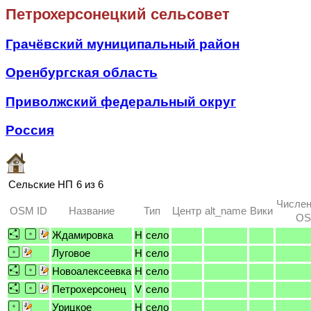
Петрохерсонецкий сельсовет
Грачёвский муниципальный район
Оренбургская область
Приволжский федеральный округ
Россия
Сельские НП
6 из 6
Числен
OSM ID
Название
Тип
Центр
alt_name
Вики
OS
Ждамировка
H
село
Луговое
H
село
Новоалексеевка
H
село
Петрохерсонец
V
село
Урицкое
H
село