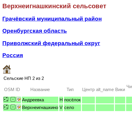
Верхнеигнашкинский сельсовет
Грачёвский муниципальный район
Оренбургская область
Приволжский федеральный округ
Россия
Сельские НП
2 из 2
Чи
OSM ID
Название
Тип
Центр
alt_name
Вики
Андреевка
H
посёлок
Верхнеигнашкино
V
село