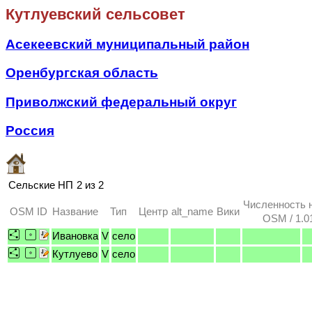
Кутлуевский сельсовет
Асекеевский муниципальный район
Оренбургская область
Приволжский федеральный округ
Россия
Сельские НП
2 из 2
Численность 
OSM ID
Название
Тип
Центр
alt_name
Вики
OSM / 1.0
Ивановка
V
село
Кутлуево
V
село