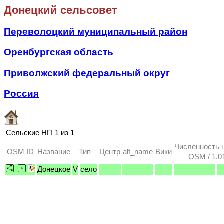
Донецкий сельсовет
Переволоцкий муниципальный район
Оренбургская область
Приволжский федеральный округ
Россия
Сельские НП
1 из 1
Численность 
OSM ID
Название
Тип
Центр
alt_name
Вики
OSM / 1.0
Донецкое
V
село