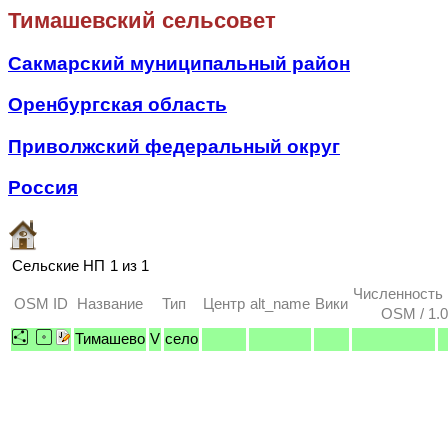
Тимашевский сельсовет
Сакмарский муниципальный район
Оренбургская область
Приволжский федеральный округ
Россия
Сельские НП
1 из 1
Численность
OSM ID
Название
Тип
Центр
alt_name
Вики
OSM / 1.0
Тимашево
V
село