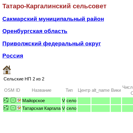
Татаро-Каргалинский сельсовет
Сакмарский муниципальный район
Оренбургская область
Приволжский федеральный округ
Россия
Сельские НП
2 из 2
Числ
OSM ID
Название
Тип
Центр
alt_name
Вики
O
Майорское
V
село
Татарская Каргала
V
село