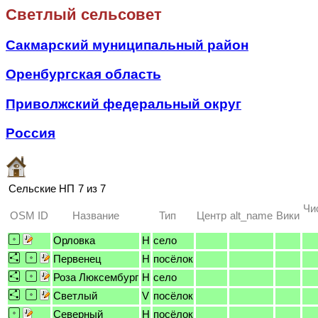
Светлый сельсовет
Сакмарский муниципальный район
Оренбургская область
Приволжский федеральный округ
Россия
Сельские НП
7 из 7
Чи
OSM ID
Название
Тип
Центр
alt_name
Вики
Орловка
H
село
Первенец
H
посёлок
Роза Люксембург
H
село
Светлый
V
посёлок
Северный
H
посёлок