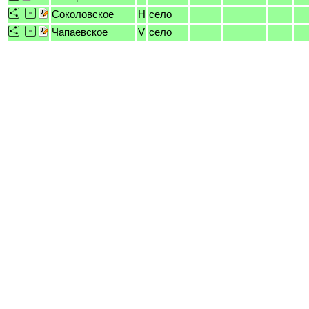
Соколовское
H
село
Чапаевское
V
село