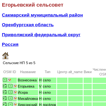
Егорьевский сельсовет
Сакмарский муниципальный район
Оренбургская область
Приволжский федеральный округ
Россия
Сельские НП
5 из 5
Численн
OSM ID
Название
Тип
Центр
alt_name
Вики
OSM
Вознесенка
H
село
Егорьевка
V
село
Искра
H
село
Михайловка
H
село
Херсонский
H
посёлок