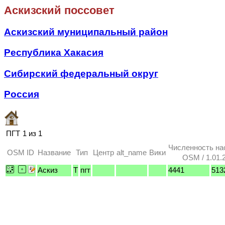
Аскизский поссовет
Аскизский муниципальный район
Республика Хакасия
Сибирский федеральный округ
Россия
ПГТ
1 из 1
Численность на
OSM ID
Название
Тип
Центр
alt_name
Вики
OSM / 1.01.
Аскиз
T
пгт
4441
513