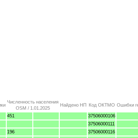
Численность населения
ики
Найдено НП
Код ОКТМО
Ошибки г
OSM / 1.01.2025
451
37506000106
37506000111
196
37506000116