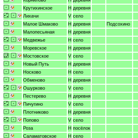
Крутихинское
H
деревня
Лихачи
V
село
Малое Шмаково
H
деревня
Подсохино
Малопесьяная
H
деревня
Медвежье
H
село
Моревское
H
деревня
Мостовское
V
село
Новый Путь
H
деревня
Носково
H
село
Обменово
H
деревня
Ошурково
V
село
Пестерево
H
деревня
Пичугино
V
село
Плотниково
H
деревня
Попово
V
село
Роза
H
посёлок
Саламатовское
H
село