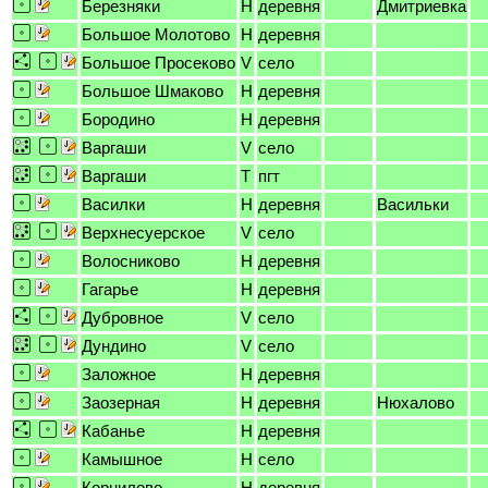
Березняки
H
деревня
Дмитриевка
Большое Молотово
H
деревня
Большое Просеково
V
село
Большое Шмаково
H
деревня
Бородино
H
деревня
Варгаши
V
село
Варгаши
T
пгт
Василки
H
деревня
Васильки
Верхнесуерское
V
село
Волосниково
H
деревня
Гагарье
H
деревня
Дубровное
V
село
Дундино
V
село
Заложное
H
деревня
Заозерная
H
деревня
Нюхалово
Кабанье
H
деревня
Камышное
H
село
Корнилово
H
деревня