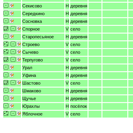
Секисово
H
деревня
Середкино
H
деревня
Сосновка
H
деревня
Спорное
V
село
Старопесьяное
H
деревня
Строево
V
село
Сычево
V
село
Терпугово
V
село
Урал
H
деревня
Уфина
H
деревня
Шастово
V
село
Шмаково
H
деревня
Щучье
H
деревня
Юрахлы
H
посёлок
Яблочное
V
село