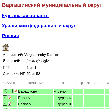
Варгашинский муниципальный округ
Курганская область
Уральский федеральный округ
Россия
Английский:
Vargashinsky District
Японский:
ヴァルガシ地区
ПГТ
1 из 1
Сельские НП
52 из 52
OSM ID
Название
Тип
Центр
alt_name
В
Барашково
V
село
Барнаул
L
деревня
Белово
H
деревня