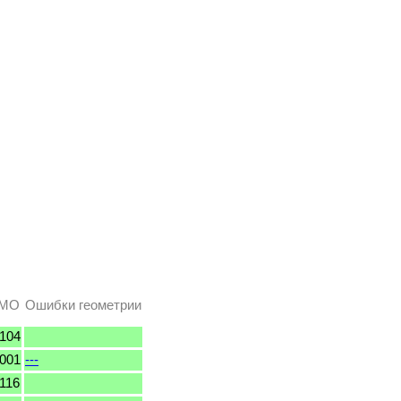
ТМО
Ошибки геометрии
104
001
---
116