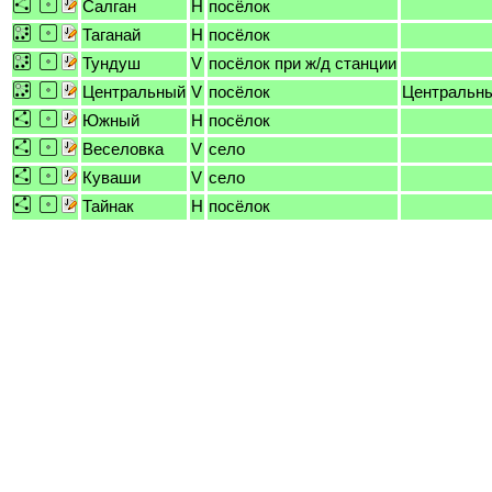
Салган
H
посёлок
Таганай
H
посёлок
Тундуш
V
посёлок при ж/д станции
Центральный
V
посёлок
Центральн
Южный
H
посёлок
Веселовка
V
село
Куваши
V
село
Тайнак
H
посёлок