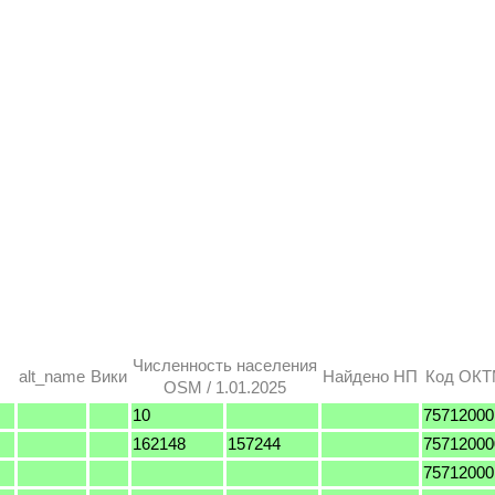
Численность населения
alt_name
Вики
Найдено НП
Код ОК
OSM / 1.01.2025
10
75712000
162148
157244
75712000
75712000