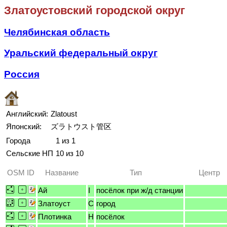
Златоустовский городской округ
Челябинская область
Уральский федеральный округ
Россия
Английский:
Zlatoust
Японский:
ズラトウスト管区
Города
1 из 1
Сельские НП
10 из 10
OSM ID
Название
Тип
Центр
Ай
I
посёлок при ж/д станции
Златоуст
C
город
Плотинка
H
посёлок