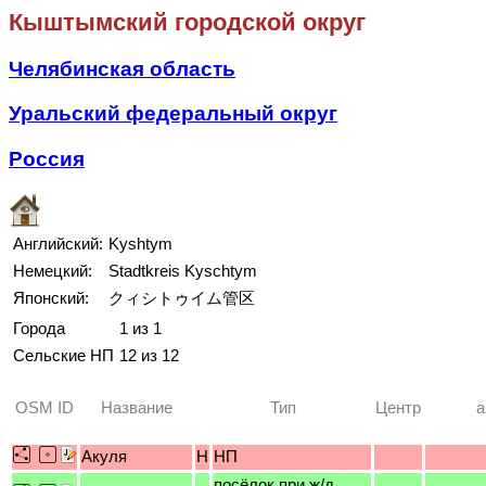
Кыштымский городской округ
Челябинская область
Уральский федеральный округ
Россия
Английский:
Kyshtym
Немецкий:
Stadtkreis Kyschtym
Японский:
クィシトゥイム管区
Города
1 из 1
Сельские НП
12 из 12
OSM ID
Название
Тип
Центр
a
Акуля
H
НП
посёлок при ж/д