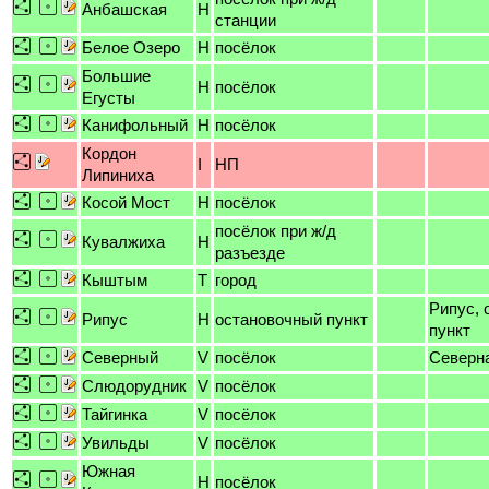
Анбашская
H
станции
Белое Озеро
H
посёлок
Большие
H
посёлок
Егусты
Канифольный
H
посёлок
Кордон
I
НП
Липиниха
Косой Мост
H
посёлок
посёлок при ж/д
Кувалжиха
H
разъезде
Кыштым
T
город
Рипус, 
Рипус
H
остановочный пункт
пункт
Северный
V
посёлок
Северн
Слюдорудник
V
посёлок
Тайгинка
V
посёлок
Увильды
V
посёлок
Южная
H
посёлок