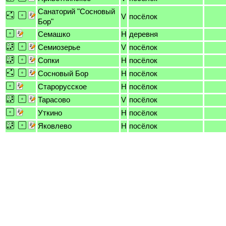
Санаторий "Сосновый
V
посёлок
Бор"
Семашко
H
деревня
Семиозерье
V
посёлок
Сопки
H
посёлок
Сосновый Бор
H
посёлок
Старорусское
H
посёлок
Тарасово
V
посёлок
Уткино
H
посёлок
Яковлево
H
посёлок