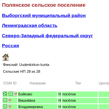
Полянское сельское поселение
Выборгский муниципальный район
Ленинградская область
Северо-Западный федеральный округ
Россия
Финский:
Uudenkirkon kunta
Сельские НП
28 из 28
OSM ID
Название
Тип
Центр
Бойково
H
посёлок
Вишнёвка
H
посёлок
Владимировка
H
посёлок