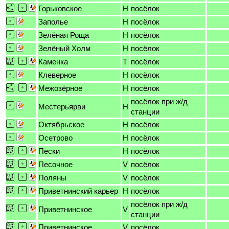
Горьковское
H
посёлок
Заполье
H
посёлок
Зелёная Роща
H
посёлок
Зелёный Холм
H
посёлок
Каменка
T
посёлок
Клеверное
H
посёлок
Межозёрное
H
посёлок
посёлок при ж/д
Местерьярви
H
станции
Октябрьское
H
посёлок
Осетрово
H
посёлок
Пески
H
посёлок
Песочное
V
посёлок
Поляны
V
посёлок
Приветнинский карьер
H
посёлок
посёлок при ж/д
Приветнинское
V
станции
Приветнинское
V
посёлок