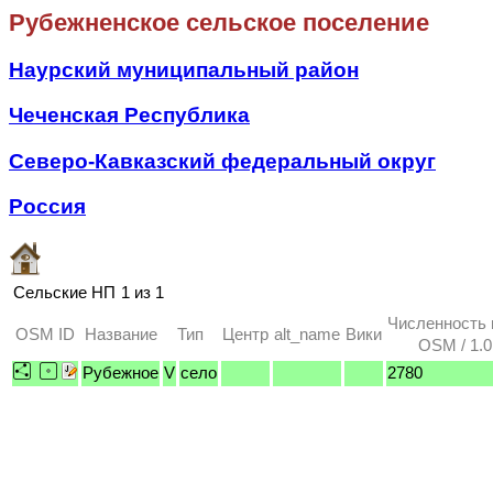
Рубежненское сельское поселение
Наурский муниципальный район
Чеченская Республика
Северо-Кавказский федеральный округ
Россия
Сельские НП
1 из 1
Численность 
OSM ID
Название
Тип
Центр
alt_name
Вики
OSM / 1.0
Рубежное
V
село
2780