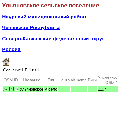
Ульяновское сельское поселение
Наурский муниципальный район
Чеченская Республика
Северо-Кавказский федеральный округ
Россия
Сельские НП
1 из 1
Численнос
OSM ID
Название
Тип
Центр
alt_name
Вики
OSM / 
Ульяновское
V
село
1197