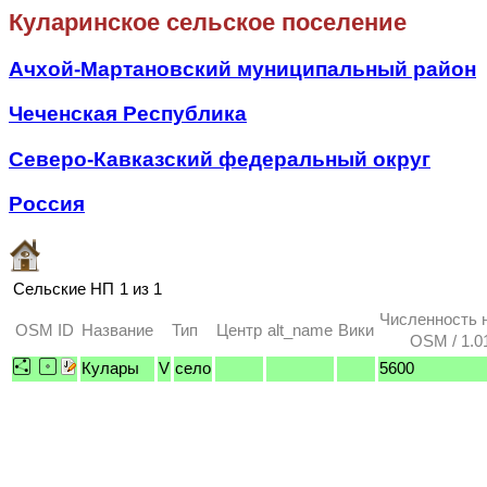
Куларинское сельское поселение
Ачхой-Мартановский муниципальный район
Чеченская Республика
Северо-Кавказский федеральный округ
Россия
Сельские НП
1 из 1
Численность 
OSM ID
Название
Тип
Центр
alt_name
Вики
OSM / 1.0
Кулары
V
село
5600