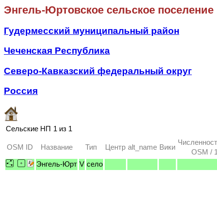
Энгель-Юртовское сельское поселение
Гудермесский муниципальный район
Чеченская Республика
Северо-Кавказский федеральный округ
Россия
Сельские НП
1 из 1
Численност
OSM ID
Название
Тип
Центр
alt_name
Вики
OSM / 1
Энгель-Юрт
V
село