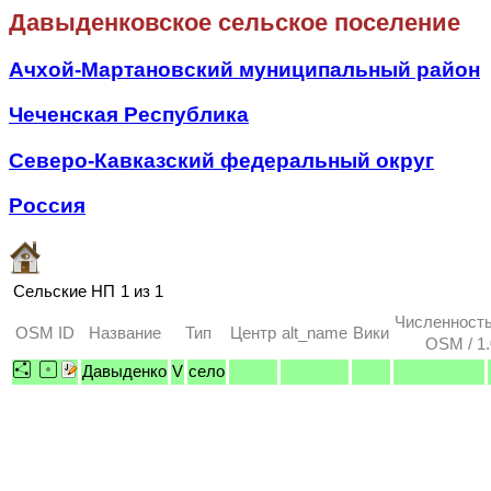
Давыденковское сельское поселение
Ачхой-Мартановский муниципальный район
Чеченская Республика
Северо-Кавказский федеральный округ
Россия
Сельские НП
1 из 1
Численность
OSM ID
Название
Тип
Центр
alt_name
Вики
OSM / 1.
Давыденко
V
село