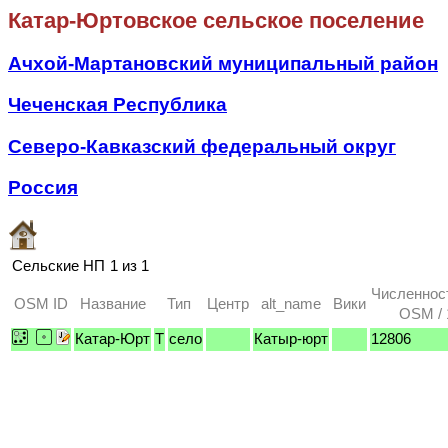
Катар-Юртовское сельское поселение
Ачхой-Мартановский муниципальный район
Чеченская Республика
Северо-Кавказский федеральный округ
Россия
Сельские НП
1 из 1
Численнос
OSM ID
Название
Тип
Центр
alt_name
Вики
OSM / 
Катар-Юрт
T
село
Катыр-юрт
12806