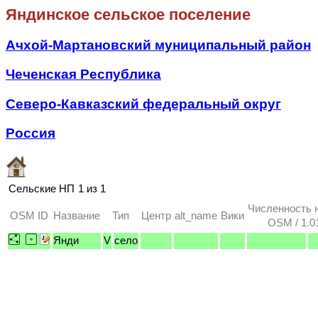
Яндинское сельское поселение
Ачхой-Мартановский муниципальный район
Чеченская Республика
Северо-Кавказский федеральный округ
Россия
Сельские НП
1 из 1
Численность 
OSM ID
Название
Тип
Центр
alt_name
Вики
OSM / 1.0
Янди
V
село