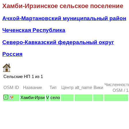
Хамби-Ирзинское сельское поселение
Ачхой-Мартановский муниципальный район
Чеченская Республика
Северо-Кавказский федеральный округ
Россия
Сельские НП
1 из 1
Численност
OSM ID
Название
Тип
Центр
alt_name
Вики
OSM / 1
Хамби-Ирзи
V
село