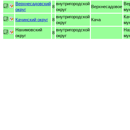
Верхнесадовский
внутригородской
Ве
8
Верхнесадовое
округ
округ
му
внутригородской
Ка
Качинский округ
8
Кача
округ
му
Нахимовский
внутригородской
На
8
округ
округ
му