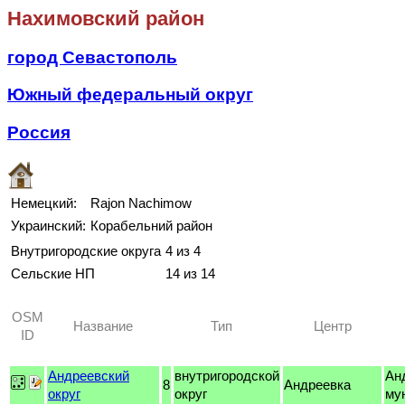
Нахимовский район
город Севастополь
Южный федеральный округ
Россия
Немецкий:
Rajon Nachimow
Украинский:
Корабельний район
Внутригородские округа
4 из 4
Сельские НП
14 из 14
OSM
Название
Тип
Центр
ID
Андреевский
внутригородской
Ан
8
Андреевка
округ
округ
му