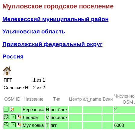
Мулловское городское поселение
Мелекесский муниципальный район
Ульяновская область
Приволжский федеральный округ
Россия
ПГТ
1 из 1
Сельские НП
2 из 2
Численно
OSM ID
Название
Тип
Центр
alt_name
Вики
OSM /
Берёзовка
H
посёлок
2
Лесной
V
посёлок
Мулловка
T
пгт
6063