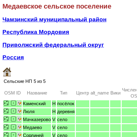
Медаевское сельское поселение
Чамзинский муниципальный район
Республика Мордовия
Приволжский федеральный округ
Россия
Сельские НП
5 из 5
Числен
OSM ID
Название
Тип
Центр
alt_name
Вики
OS
Каменский
H
посёлок
Люля
H
деревня
Мачказерово
V
село
Медаево
V
село
Сорлиней
V
село