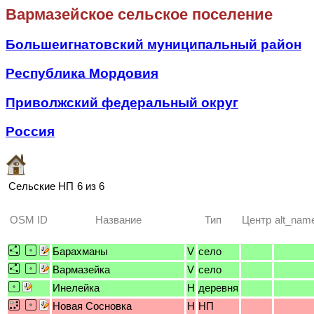
Вармазейское сельское поселение
Большеигнатовский муниципальный район
Республика Мордовия
Приволжский федеральный округ
Россия
Сельские НП
6 из 6
OSM ID
Название
Тип
Центр
alt_nam
Барахманы
V
село
Вармазейка
V
село
Инелейка
H
деревня
Новая Сосновка
H
НП