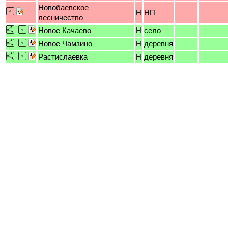
Новобаевское
H
НП
лесничество
Новое Качаево
H
село
Новое Чамзино
H
деревня
Растислаевка
H
деревня