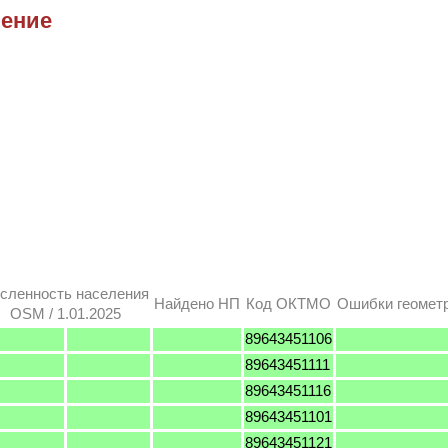
ление
сленность населения
Найдено НП
Код ОКТМО
Ошибки геомет
OSM / 1.01.2025
89643451106
89643451111
89643451116
89643451101
89643451121