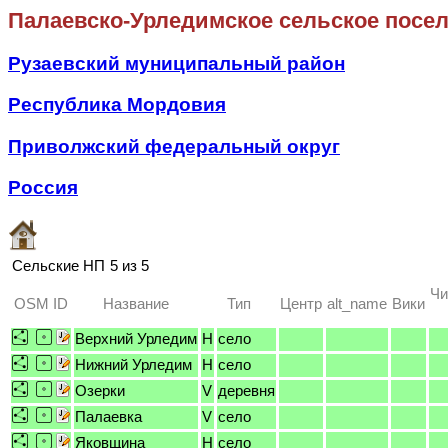
Палаевско-Урледимское сельское посе
Рузаевский муниципальный район
Республика Мордовия
Приволжский федеральный округ
Россия
Сельские НП
5 из 5
Чи
OSM ID
Название
Тип
Центр
alt_name
Вики
Верхний Урледим
H
село
Нижний Урледим
H
село
Озерки
V
деревня
Палаевка
V
село
Яковщина
H
село