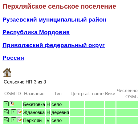
Перхляйское сельское поселение
Рузаевский муниципальный район
Республика Мордовия
Приволжский федеральный округ
Россия
Сельские НП
3 из 3
Численно
OSM ID
Название
Тип
Центр
alt_name
Вики
OSM /
Бекетовка
H
село
Ждановка
H
деревня
Перхляй
V
село