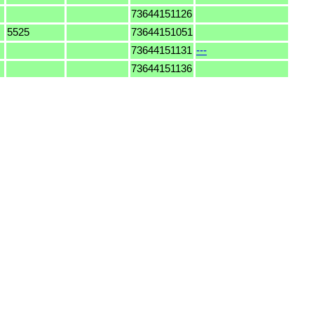
73644151126
5525
73644151051
73644151131
---
73644151136