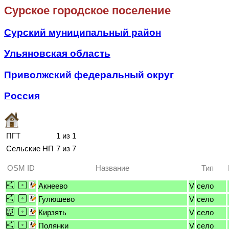
Сурское городское поселение
Сурский муниципальный район
Ульяновская область
Приволжский федеральный округ
Россия
ПГТ
1 из 1
Сельские НП
7 из 7
OSM ID
Название
Тип
Акнеево
V
село
Гулюшево
V
село
Кирзять
V
село
Полянки
V
село