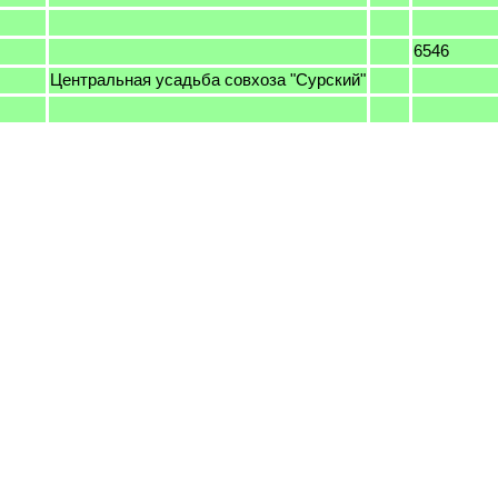
6546
Центральная усадьба совхоза "Сурский"