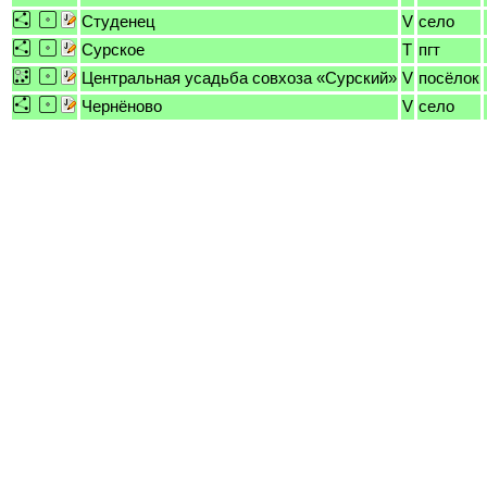
Студенец
V
село
Сурское
T
пгт
Центральная усадьба совхоза «Сурский»
V
посёлок
Чернёново
V
село