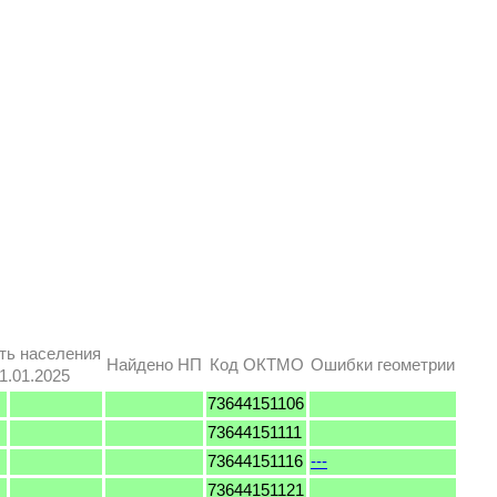
ть населения
Найдено НП
Код ОКТМО
Ошибки геометрии
1.01.2025
73644151106
73644151111
73644151116
---
73644151121