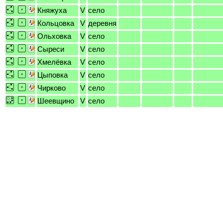
Княжуха
V
село
Кольцовка
V
деревня
Ольховка
V
село
Сыреси
V
село
Хмелёвка
V
село
Цыповка
V
село
Чирково
V
село
Шеевщино
V
село