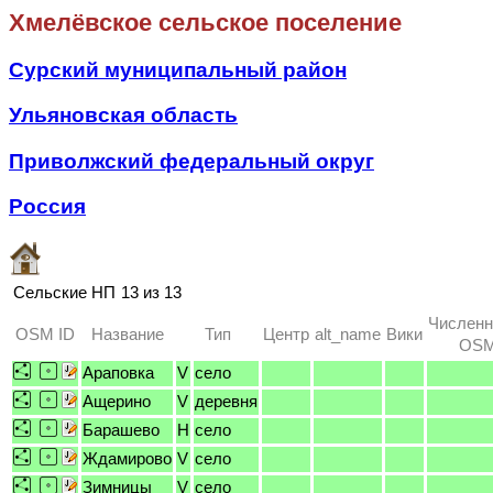
Хмелёвское сельское поселение
Сурский муниципальный район
Ульяновская область
Приволжский федеральный округ
Россия
Сельские НП
13 из 13
Численн
OSM ID
Название
Тип
Центр
alt_name
Вики
OSM 
Араповка
V
село
Ащерино
V
деревня
Барашево
H
село
Ждамирово
V
село
Зимницы
V
село