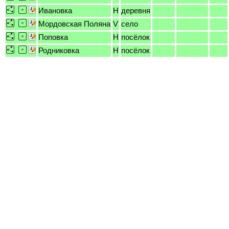
Ивановка
H
деревня
Мордовская Поляна
V
село
Поповка
H
посёлок
Родниковка
H
посёлок