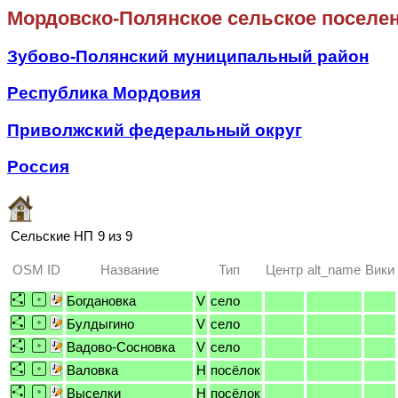
Мордовско-Полянское сельское поселе
Зубово-Полянский муниципальный район
Республика Мордовия
Приволжский федеральный округ
Россия
Сельские НП
9 из 9
OSM ID
Название
Тип
Центр
alt_name
Вики
Богдановка
V
село
Булдыгино
V
село
Вадово-Сосновка
V
село
Валовка
H
посёлок
Выселки
H
посёлок