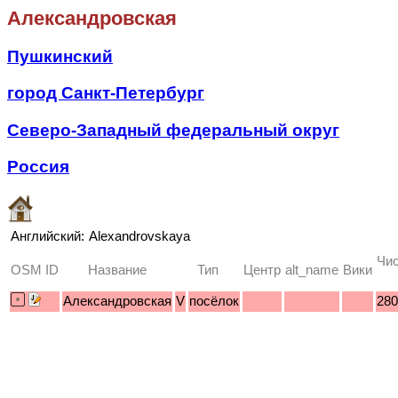
Александровская
Пушкинский
город Санкт-Петербург
Северо-Западный федеральный округ
Россия
Английский:
Alexandrovskaya
Чис
OSM ID
Название
Тип
Центр
alt_name
Вики
Александровская
V
посёлок
280