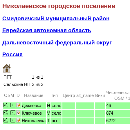
Николаевское городское поселение
Смидовичский муниципальный район
Еврейская автономная область
Дальневосточный федеральный округ
Россия
ПГТ
1 из 1
Сельские НП
2 из 2
Численност
OSM ID
Название
Тип
Центр
alt_name
Вики
OSM / 1
Дежнёвка
H
село
46
Ключевое
V
село
874
Николаевка
T
пгт
6272