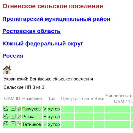
Огневское сельское поселение
Пролетарский муниципальный район
Ростовская область
Южный федеральный округ
Россия
Украинский:
Вогнівське сільське поселення
Сельские НП
3 из 3
Численность
OSM ID
Название
Тип
Центр
alt_name
Вики
OSM / 1.
Ганчуков
V
хутор
Ряска
H
хутор
Татнинов
H
хутор