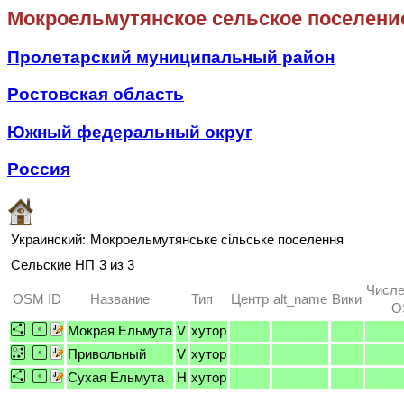
Мокроельмутянское сельское поселени
Пролетарский муниципальный район
Ростовская область
Южный федеральный округ
Россия
Украинский:
Мокроельмутянське сільське поселення
Сельские НП
3 из 3
Числе
OSM ID
Название
Тип
Центр
alt_name
Вики
O
Мокрая Ельмута
V
хутор
Привольный
V
хутор
Сухая Ельмута
H
хутор