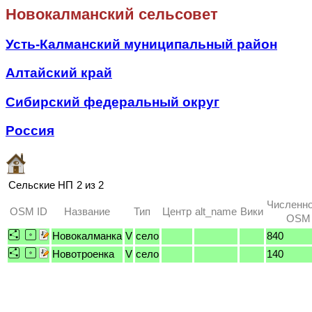
Новокалманский сельсовет
Усть-Калманский муниципальный район
Алтайский край
Сибирский федеральный округ
Россия
Сельские НП
2 из 2
Численно
OSM ID
Название
Тип
Центр
alt_name
Вики
OSM /
Новокалманка
V
село
840
Новотроенка
V
село
140