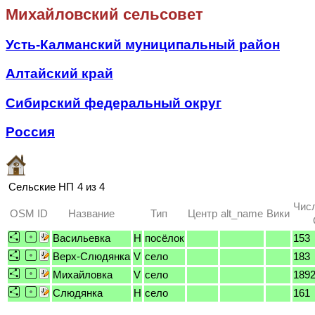
Михайловский сельсовет
Усть-Калманский муниципальный район
Алтайский край
Сибирский федеральный округ
Россия
Сельские НП
4 из 4
Чис
OSM ID
Название
Тип
Центр
alt_name
Вики
Васильевка
H
посёлок
153
Верх-Слюдянка
V
село
183
Михайловка
V
село
189
Слюдянка
H
село
161