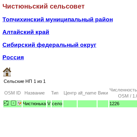
Чистюньский сельсовет
Топчихинский муниципальный район
Алтайский край
Сибирский федеральный округ
Россия
Сельские НП
1 из 1
Численность
OSM ID
Название
Тип
Центр
alt_name
Вики
OSM / 1.
Чистюнька
V
село
1226