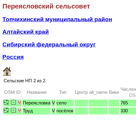
Переясловский сельсовет
Топчихинский муниципальный район
Алтайский край
Сибирский федеральный округ
Россия
Сельские НП
2 из 2
Числен
OSM ID
Название
Тип
Центр
alt_name
Вики
OSM
Переясловка
V
село
765
Труд
V
посёлок
330