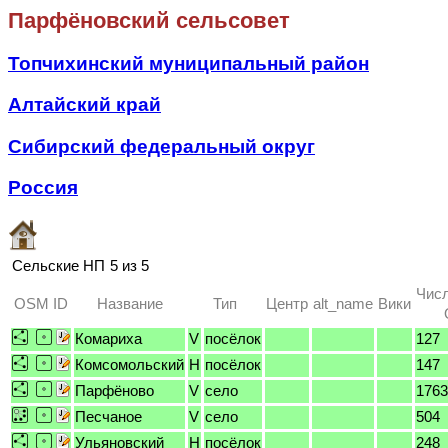
Парфёновский сельсовет
Топчихинский муниципальный район
Алтайский край
Сибирский федеральный округ
Россия
Сельские НП
5 из 5
Числ
OSM ID
Название
Тип
Центр
alt_name
Вики
Комариха
V
посёлок
127
Комсомольский
H
посёлок
147
Парфёново
V
село
1763
Песчаное
V
село
504
Ульяновский
H
посёлок
248