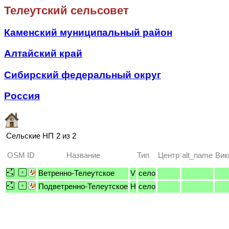
Телеутский сельсовет
Каменский муниципальный район
Алтайский край
Сибирский федеральный округ
Россия
Сельские НП
2 из 2
OSM ID
Название
Тип
Центр
alt_name
Вик
Ветренно-Телеутское
V
село
Подветренно-Телеутское
H
село