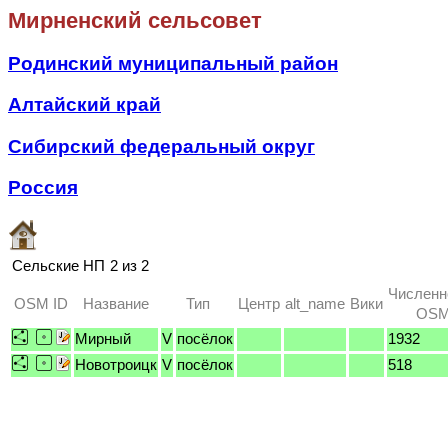
Мирненский сельсовет
Родинский муниципальный район
Алтайский край
Сибирский федеральный округ
Россия
Сельские НП
2 из 2
Численн
OSM ID
Название
Тип
Центр
alt_name
Вики
OSM 
Мирный
V
посёлок
1932
Новотроицк
V
посёлок
518