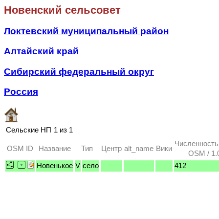
Новенский сельсовет
Локтевский муниципальный район
Алтайский край
Сибирский федеральный округ
Россия
Сельские НП
1 из 1
Численность
OSM ID
Название
Тип
Центр
alt_name
Вики
OSM / 1.
Новенькое
V
село
412