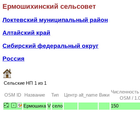
Ермошихинский сельсовет
Локтевский муниципальный район
Алтайский край
Сибирский федеральный округ
Россия
Сельские НП
1 из 1
Численность
OSM ID
Название
Тип
Центр
alt_name
Вики
OSM / 1.
Ермошиха
V
село
150