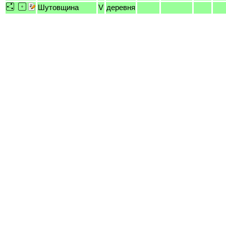
Шутовщина
V
деревня