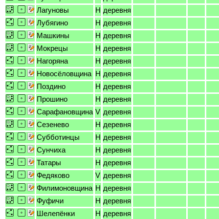
Лагуновы
H
деревня
Лубягино
H
деревня
Машкины
H
деревня
Мокрецы
H
деревня
Нагоряна
H
деревня
Новосёловщина
H
деревня
Поздино
H
деревня
Прошино
H
деревня
Сарафановщина
V
деревня
Сезенево
H
деревня
Субботинцы
H
деревня
Сунчиха
H
деревня
Татары
H
деревня
Федяково
V
деревня
Филимоновщина
H
деревня
Фуфичи
H
деревня
Шелепёнки
H
деревня