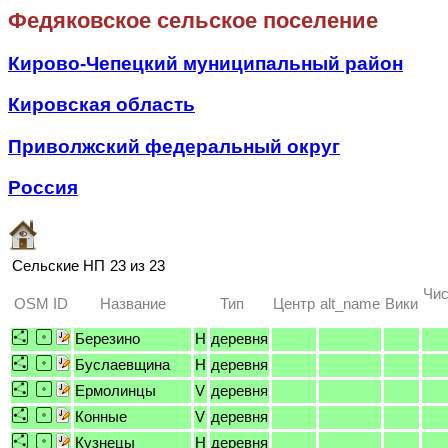
Федяковское сельское поселение
Кирово-Чепецкий муниципальный район
Кировская область
Приволжский федеральный округ
Россия
Сельские НП
23 из 23
Чис
OSM ID
Название
Тип
Центр
alt_name
Вики
Березино
H
деревня
Буслаевщина
H
деревня
Ермолинцы
V
деревня
Конные
V
деревня
Кузнецы
H
деревня