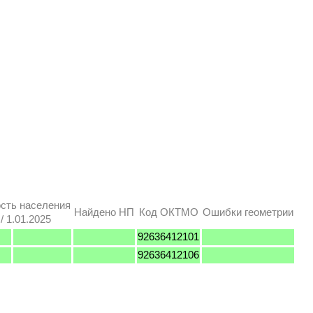
сть населения
Найдено НП
Код ОКТМО
Ошибки геометрии
 1.01.2025
92636412101
92636412106