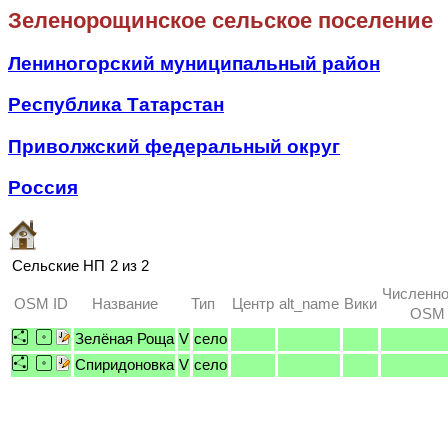
Зеленорощинское сельское поселение
Лениногорский муниципальный район
Республика Татарстан
Приволжский федеральный округ
Россия
Сельские НП
2 из 2
Численно
OSM ID
Название
Тип
Центр
alt_name
Вики
OSM /
Зелёная Роща
V
село
Спиридоновка
V
село