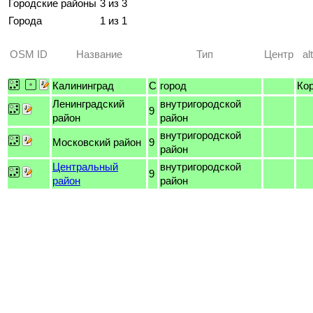
Городские районы
3 из 3
Города
1 из 1
OSM ID
Название
Тип
Центр
al
Калининград
C
город
Ко
Ленинградский
внутригородской
9
район
район
внутригородской
Московский район
9
район
Центральный
внутригородской
9
район
район