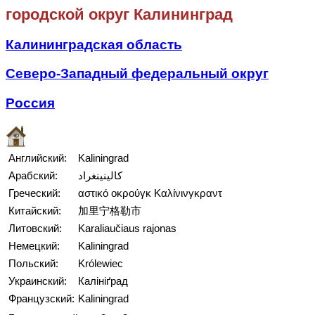
городской округ Калининград
Калининградская область
Северо-Западный федеральный округ
Россия
Английский:
Kaliningrad
Арабский:
كالينينغراد
Греческий:
αστικό οκρούγκ Καλίνινγκραντ
Китайский:
加里宁格勒市
Литовский:
Karaliaučiaus rajonas
Немецкий:
Kaliningrad
Польский:
Królewiec
Украинский:
Калініґрад
Французский:
Kaliningrad