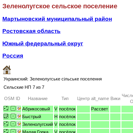
Зеленолугское сельское поселение
Мартыновский муниципальный район
Ростовская область
Южный федеральный округ
Россия
Украинский:
Зеленолугське сільське поселення
Сельские НП
7 из 7
Числ
OSM ID
Название
Тип
Центр
alt_name
Вики
O
Абрикосовый
V
посёлок
Рассвет
Быстрый
H
посёлок
Зеленолугский
V
посёлок
Малая Горка
V
посёлок