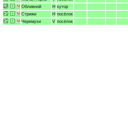
Обливной
H
хутор
Стрижи
H
посёлок
Черемухи
V
посёлок